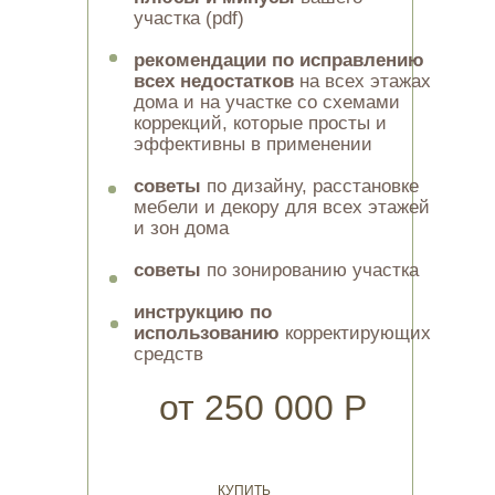
сделать спальню, детскую,
участка (pdf)
кухню
рекомендации по исправлению
*Коррекции в услугу не
входят.
всех недостатков
на всех этажах
дома и на участке со схемами
коррекций, которые просты и
15 000 Р
эффективны в применении
советы
по дизайну, расстановке
КУПИТЬ
мебели и декору для всех этажей
и зон дома
советы
по зонированию участка
инструкцию по
использованию
корректирующих
средств
от 250 000 Р
КУПИТЬ