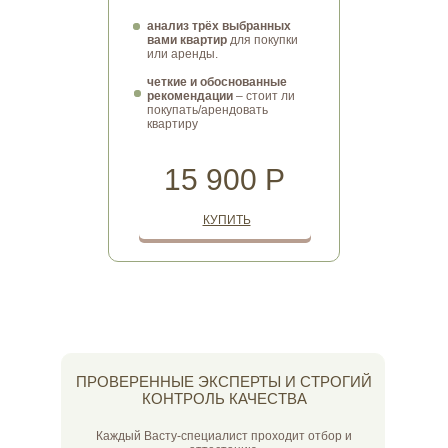
анализ трёх выбранных
вами квартир
для покупки
или аренды.
четкие и обоснованные
рекомендации
– стоит ли
покупать/арендовать
квартиру
15 900 Р
КУПИТЬ
ВАСТУ-КАРТА ДЛЯ
ПРОВЕРЕННЫЕ ЭКСПЕРТЫ И СТРОГИЙ
ДОМАШНИЙ ОФИС
ДИАГНОСТИКА
КВАРТИРЫ/ДОМА
КОНТРОЛЬ КАЧЕСТВА
Вы работаете дома и хотите
быть
Как ваш дом влияет на вас и ваших
максимально эффективны
? Вам
близких? Узнайте
все о сильных и
помогут васту-советы по организации
слабых сторонах своего пространства
Каждый Васту-специалист проходит отбор и
домашнего офиса