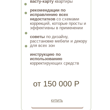
васту-карту
14 900 Р
квартиры
Васту-советы
для усиления
своей личной энергии и
рекомендации по
эффективности
КУПИТЬ
исправлению всех
недостатков
со схемами
коррекций, которые просты и
эффективны в применении
19 900 Р
советы
по дизайну,
расстановке мебели и декору
ЗОНИРОВАНИЕ УЧАСТКА
КУПИТЬ
для всех зон
У вас уже есть участок
, осталось
правильно расположить на нем все
инструкцию по
постройки
использованию
корректирующих средств
ВЫ ПОЛУЧИТЕ:
васту-карта
участка
от 150 000 Р
рекомендации
по
зонированию участка и
размещению строений на
участке: дом, баня,
хоз.постройки, гараж, сад и
КУПИТЬ
т.д.