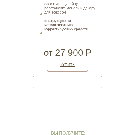
советы
по дизайну,
расстановке мебели и декору
для всех зон
инструкцию по
использованию
корректирующих средств
от 27 900 Р
КУПИТЬ
ВЫБОР ДЛЯ ПОКУПКИ/
АРЕНДЫ
Выбираете квартиру
и хотите,
чтобы она стала вашим идеальным
ресурсом для жизни, отдыха и
вдохновения?
ВЫ ПОЛУЧИТЕ: