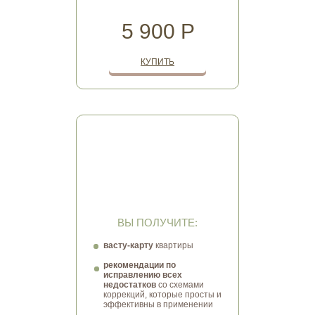
5 900 Р
КУПИТЬ
ПОЛНАЯ КОНСУЛЬТАЦИЯ
Вы узнаете все секреты о том,
как
сделать свою квартиру местом силы
,
чтобы улучшить отношения, привлечь
удачу и поддержать свои цели
ВЫ ПОЛУЧИТЕ:
васту-карту
квартиры
рекомендации по
исправлению всех
недостатков
со схемами
коррекций, которые просты и
эффективны в применении