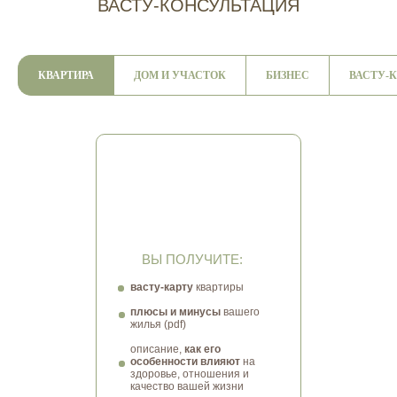
ВАСТУ-КОНСУЛЬТАЦИЯ
КВАРТИРА
ДОМ И УЧАСТОК
БИЗНЕС
ВАСТУ-
ДИАГНОСТИКА
Как ваша квартира влияет на вас и
ваших близких?
Узнайте все о
сильных и слабых сторонах своего
пространства
ВЫ ПОЛУЧИТЕ:
васту-карту
квартиры
плюсы и минусы
вашего
жилья (pdf)
описание,
как его
особенности влияют
на
здоровье, отношения и
качество вашей жизни